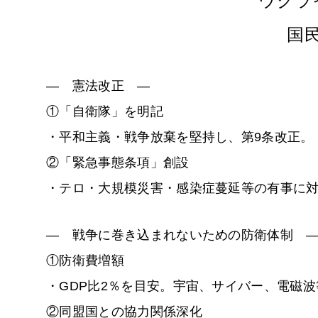
ウクラ
国
―
憲法改正
―
①「自衛隊」を明記
・平和主義・戦争放棄を堅持し、第9条改正。
②「緊急事態条項」創設
・テロ・大規模災害・感染症蔓延等の有事に
―
戦争に巻き込まれないための防衛体制
①防衛費増額
・GDP比2％を目安。宇宙、サイバー、電磁
②同盟国との協力関係深化