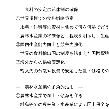
―
食料の安定供給体制の確保
―
①世界規模での食料戦略策定
・肥料・餌料等の資材を含めて何を何処でど
・農林水産業の将来像と工程表を明示し、生
②国内生産能力向上と競争力強化
・世界の食料輸出国の制度も踏まえた国際標
③海外からの供給安定化
・輸入先の分散や投資で安定した量・価格で
―
農林水産業の多角的活用
―
①農林水産業で領土・領海を守る
・離島等での農林業・水産業による国土保全