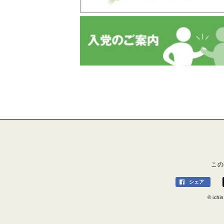
この
シェア
© ichin